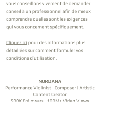
vous conseillons vivement de demander
conseil à un professionnel afin de mieux
comprendre quelles sont les exigences
qui vous concernent spécifiquement.
Cliquez ici
pour des informations plus
détaillées sur comment formuler vos
conditions d’utilisation.
NURDANA
Performance Violinist | Composer | Artistic
Content Creator
500K Followers | 100M+ Video Views
BOOK NURDANA
REQUEST MEDIA KIT
violin@nurdanaernst.com